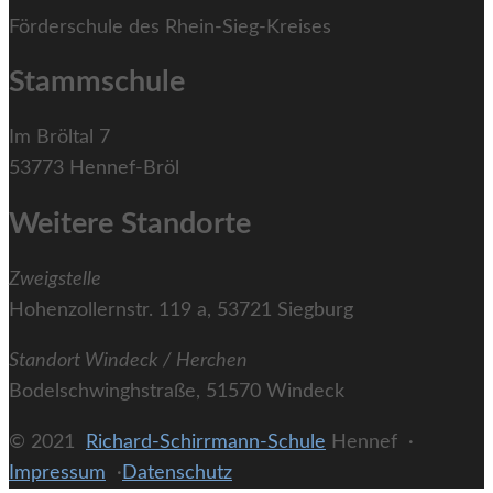
Förderschule des Rhein-Sieg-Kreises
Stammschule
Im Bröltal 7
53773 Hennef-Bröl
Weitere Standorte
Zweigstelle
Hohenzollernstr. 119 a, 53721 Siegburg
Standort Windeck / Herchen
Bodelschwinghstraße, 51570 Windeck
© 2021
Richard-Schirrmann-Schule
Hennef ·
Impressum
·
Datenschutz