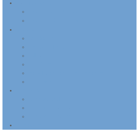
Digitales Lernen
ANTON-App
direkt zur
LOGINEO LMS
direkt zu
Ansprechpartner
Schulleitung
Schulsozialarbeit
Kollegium
Praktikum
Freiwilligendienst und Ehrenamt
Förderverein
Standorte
Standort Bröl
Standort Siegburg
Standort Herchen
Impressum