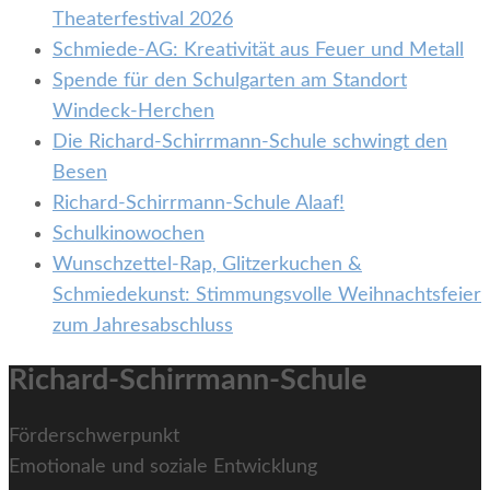
Theaterfestival 2026
Schmiede-AG: Kreativität aus Feuer und Metall
Spende für den Schulgarten am Standort
Windeck-Herchen
Die Richard-Schirrmann-Schule schwingt den
Besen
Richard-Schirrmann-Schule Alaaf!
Schulkinowochen
Wunschzettel-Rap, Glitzerkuchen &
Schmiedekunst: Stimmungsvolle Weihnachtsfeier
zum Jahresabschluss
Richard-Schirrmann-Schule
Förderschwerpunkt
Emotionale und soziale Entwicklung