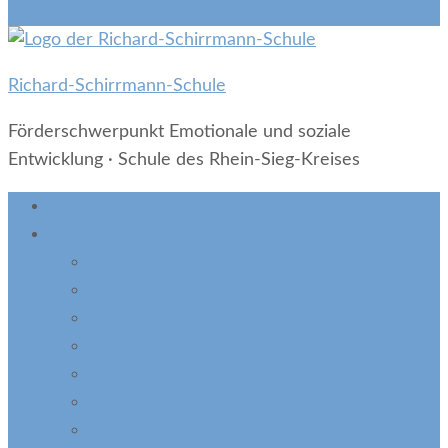
info@rss-hennef.de
(02242) 874140
Richard-Schirrmann-Schule
Förderschwerpunkt Emotionale und soziale
Entwicklung · Schule des Rhein-Sieg-Kreises
Startseite
Unsere Schule
Grundsätze unserer Arbeit
Das unterscheidet uns von der Grundschule
Häufig gestellte Fragen
Beratung
Reitprojekt
Jugendhilfe
Nachmittagsbetreuung