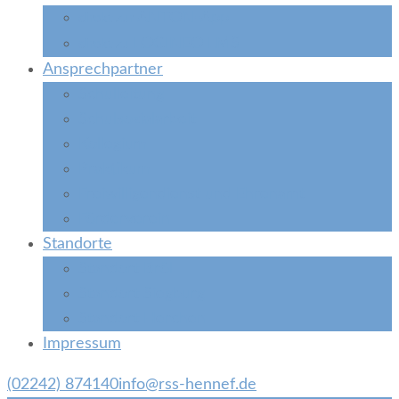
ANTON-App
direkt zur
LOGINEO LMS
direkt zu
Ansprechpartner
Schulleitung
Schulsozialarbeit
Kollegium
Praktikum
Freiwilligendienst und Ehrenamt
Förderverein
Standorte
Standort Bröl
Standort Siegburg
Standort Herchen
Impressum
(02242) 874140
info@rss-hennef.de