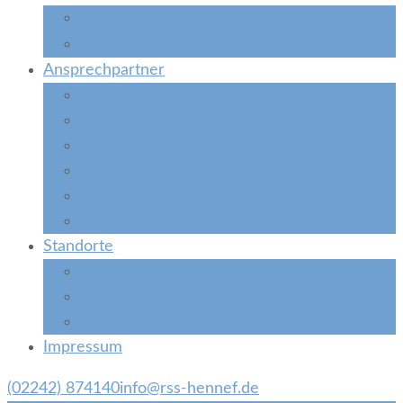
ANTON-App
direkt zur
LOGINEO LMS
direkt zu
Ansprechpartner
Schulleitung
Schulsozialarbeit
Kollegium
Praktikum
Freiwilligendienst und Ehrenamt
Förderverein
Standorte
Standort Bröl
Standort Siegburg
Standort Herchen
Impressum
(02242) 874140
info@rss-hennef.de