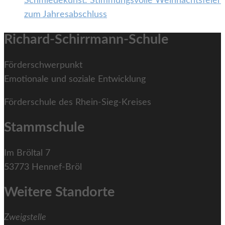
Schmiedekunst: Stimmungsvolle Weihnachtsfeier
zum Jahresabschluss
Richard-Schirrmann-Schule
Förderschwerpunkt
Emotionale und soziale Entwicklung
Förderschule des Rhein-Sieg-Kreises
Stammschule
Im Bröltal 7
53773 Hennef-Bröl
Weitere Standorte
Zweigstelle