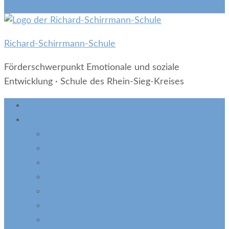
info@rss-hennef.de
(02242) 874140
Richard-Schirrmann-Schule
Förderschwerpunkt Emotionale und soziale
Entwicklung · Schule des Rhein-Sieg-Kreises
Startseite
Unsere Schule
Grundsätze unserer Arbeit
Das unterscheidet uns von der Grundschule
Häufig gestellte Fragen
Beratung
Reitprojekt
Jugendhilfe
Nachmittagsbetreuung