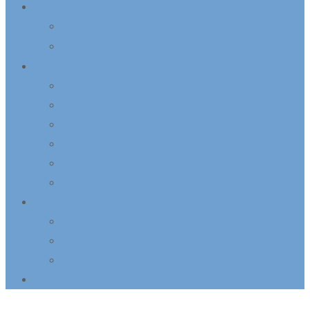
Digitales Lernen
ANTON-App
direkt zur
LOGINEO LMS
direkt zu
Ansprechpartner
Schulleitung
Schulsozialarbeit
Kollegium
Praktikum
Freiwilligendienst und Ehrenamt
Förderverein
Standorte
Standort Bröl
Standort Siegburg
Standort Herchen
Impressum